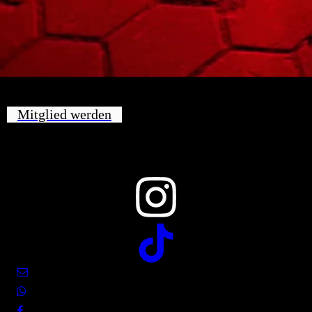
Mitglied werden